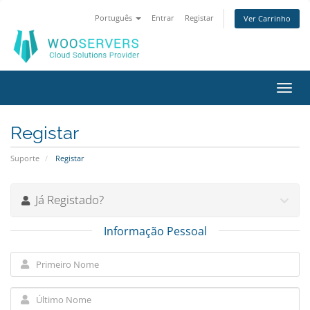
Português
Entrar
Registar
Ver Carrinho
Alter
nave
Registar
Suporte
Registar
Já Registado?
Informação Pessoal