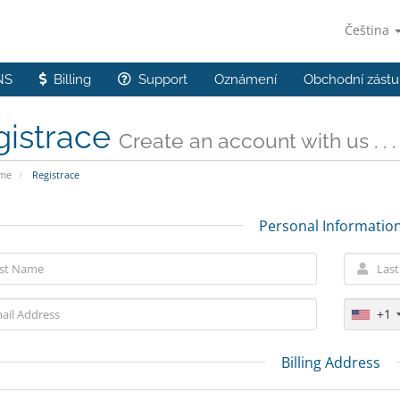
Čeština
NS
Billing
Support
Oznámení
Obchodní zástu
gistrace
Create an account with us . . .
ome
Registrace
Personal Informatio
+1
Billing Address