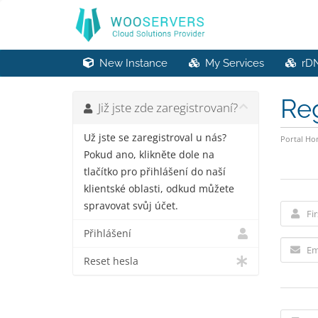
New Instance
My Services
rD
Re
Již jste zde zaregistrovaní?
Už jste se zaregistroval u nás?
Portal H
Pokud ano, klikněte dole na
tlačítko pro přihlášení do naší
klientské oblasti, odkud můžete
spravovat svůj účet.
Přihlášení
Reset hesla