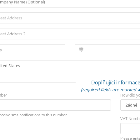
Doplňující informac
(required fields are marked w
ber
How did yo
receive sms notifications to this number
VAT Numb
Please ent