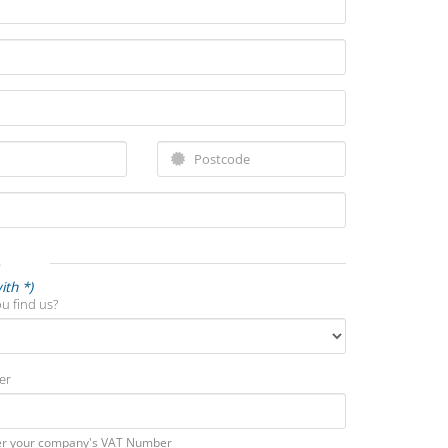
e
ith *)
u find us?
er
er your company's VAT Number