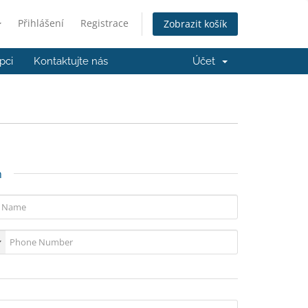
Přihlášení
Registrace
Zobrazit košík
pci
Kontaktujte nás
Účet
n