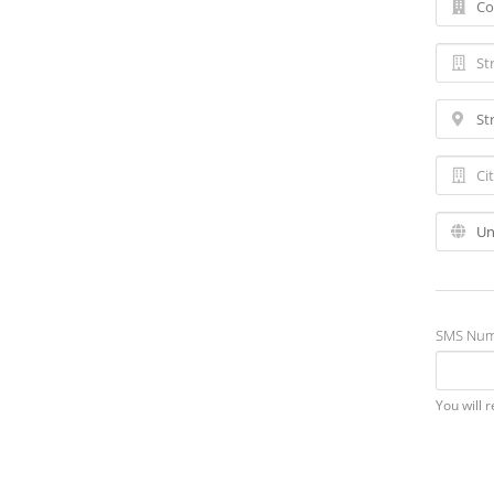
SMS Num
You will 