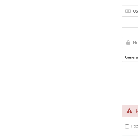
Genera
Po
Poz