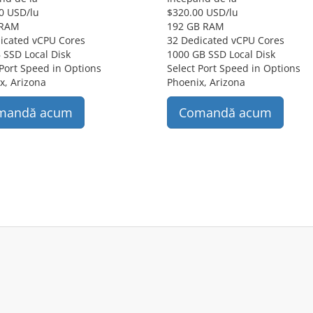
0 USD
/lu
$
320.00 USD
/lu
 RAM
192 GB RAM
icated vCPU Cores
32 Dedicated vCPU Cores
 SSD Local Disk
1000 GB SSD Local Disk
 Port Speed in Options
Select Port Speed in Options
x, Arizona
Phoenix, Arizona
mandă acum
Comandă acum