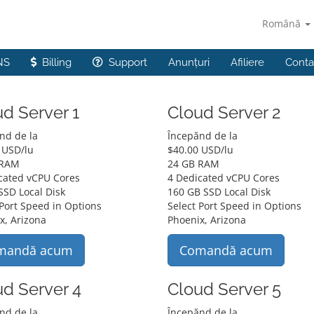
Română
NS
Billing
Support
Anunțuri
Afiliere
Conta
d Server 1
Cloud Server 2
nd de la
Începănd de la
 USD
/lu
$
40.00 USD
/lu
 RAM
24 GB RAM
cated vCPU Cores
4 Dedicated vCPU Cores
SSD Local Disk
160 GB SSD Local Disk
 Port Speed in Options
Select Port Speed in Options
x, Arizona
Phoenix, Arizona
mandă acum
Comandă acum
ud Server 4
Cloud Server 5
nd de la
Începănd de la