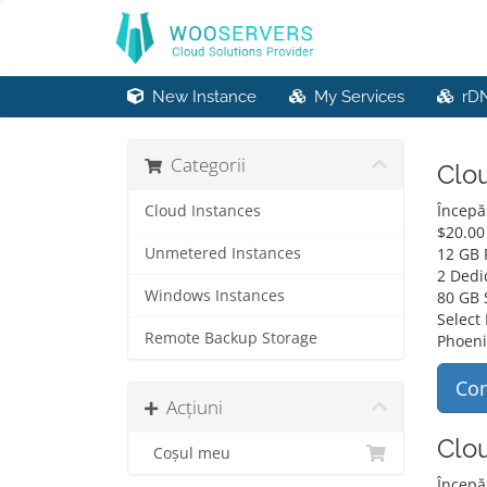
New Instance
My Services
rD
Categorii
Clou
Începă
Cloud Instances
$
20.00
Unmetered Instances
12 GB
2 Dedi
Windows Instances
80 GB 
Select
Remote Backup Storage
Phoeni
Co
Acțiuni
Clo
Coșul meu
Începă