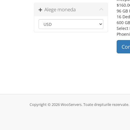
$
160.0
Alege moneda
96 GB
16 Ded
600 GB
Select
Phoeni
Co
Copyright © 2026 WooServers. Toate drepturile rezervate.