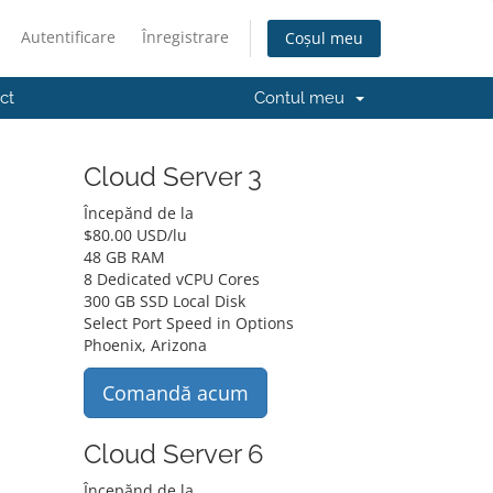
Autentificare
Înregistrare
Coșul meu
ct
Contul meu
Cloud Server 3
Începănd de la
$
80.00 USD
/lu
48 GB RAM
8 Dedicated vCPU Cores
300 GB SSD Local Disk
Select Port Speed in Options
Phoenix, Arizona
Comandă acum
Cloud Server 6
Începănd de la