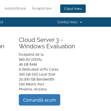
Autentificare
Înregistrare
Coșul meu
ct
Contul meu
Cloud Server 3 -
on
Windows Evaluation
Începănd de la
$
80.00 USD
/lu
48 GB RAM
8 Dedicated vCPU Cores
300 GB SSD Local Disk
20,000 GB Bandwidth
500 Mbit/s Port
Phoenix, Arizona
Comandă acum