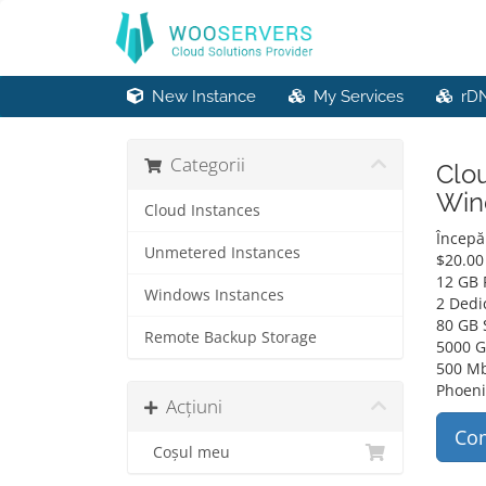
New Instance
My Services
rD
Categorii
Clou
Win
Cloud Instances
Începă
Unmetered Instances
$
20.00
12 GB
Windows Instances
2 Dedi
80 GB 
Remote Backup Storage
5000 
500 Mb
Phoeni
Acțiuni
Co
Coșul meu