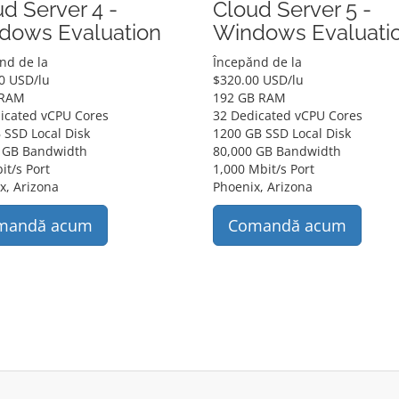
d Server 4 -
Cloud Server 5 -
dows Evaluation
Windows Evaluati
nd de la
Începănd de la
0 USD
/lu
$
320.00 USD
/lu
 RAM
192 GB RAM
icated vCPU Cores
32 Dedicated vCPU Cores
 SSD Local Disk
1200 GB SSD Local Disk
 GB Bandwidth
80,000 GB Bandwidth
it/s Port
1,000 Mbit/s Port
x, Arizona
Phoenix, Arizona
mandă acum
Comandă acum