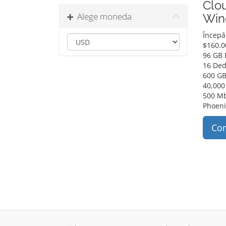
Clou
Alege moneda
Win
Începă
$
160.0
96 GB
16 Ded
600 GB
40,000
500 Mb
Phoeni
Co