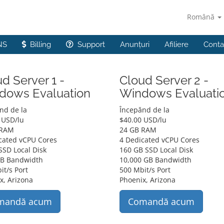
Română
NS
Billing
Support
Anunțuri
Afiliere
Conta
d Server 1 -
Cloud Server 2 -
dows Evaluation
Windows Evaluati
nd de la
Începănd de la
 USD
/lu
$
40.00 USD
/lu
 RAM
24 GB RAM
cated vCPU Cores
4 Dedicated vCPU Cores
SSD Local Disk
160 GB SSD Local Disk
GB Bandwidth
10,000 GB Bandwidth
it/s Port
500 Mbit/s Port
x, Arizona
Phoenix, Arizona
mandă acum
Comandă acum